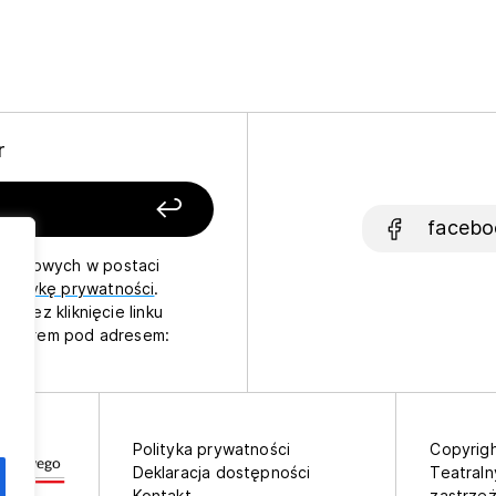
r
facebo
osobowych w postaci
politykę prywatności
.
rzez kliknięcie linku
stratorem pod adresem:
Polityka prywatności
Copyrigh
Deklaracja dostępności
Teatraln
Kontakt
zastrze