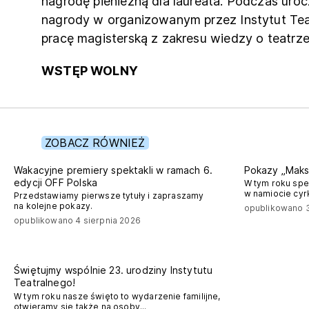
nagrodę pienieżną dla laureata. Podczas uro
nagrody w organizowanym przez Instytut Teat
pracę magisterską z zakresu wiedzy o teatrze
WSTĘP WOLNY
ZOBACZ RÓWNIEŻ
off polska
Wakacyjne premiery spektakli w ramach 6.
Pokazy „Maks
edycji OFF Polska
W tym roku spe
w namiocie cyr
Przedstawiamy pierwsze tytuły i zapraszamy
na kolejne pokazy.
opublikowano 3
opublikowano 4 sierpnia 2026
Świętujmy wspólnie 23. urodziny Instytutu
Teatralnego!
W tym roku nasze święto to wydarzenie familijne,
otwieramy się także na osoby...