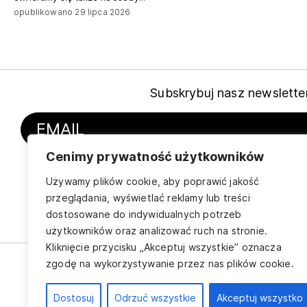
opublikowano 29 lipca 2026
Subskrybuj nasz newslette
Cenimy prywatność użytkowników
Wyrażam zgodę na przetwarzanie moich danych 
adresu e-mail w celu wysyłki
newslettera
i akceptuję
Używamy plików cookie, aby poprawić jakość
Wycofanie zgody możliwe jest w każdym momencie pop
przeglądania, wyświetlać reklamy lub treści
rezygnacji w stopce wiadomości lub kontakt z admini
dostosowane do indywidualnych potrzeb
pr@instytut-teatralny.pl.
użytkowników oraz analizować ruch na stronie.
Kliknięcie przycisku „Akceptuj wszystkie” oznacza
zgodę na wykorzystywanie przez nas plików cookie.
Instytut Teatralny
jest Narodową
Dostosuj
Odrzuć wszystkie
Akceptuj wszystko
Instytucją Kultury