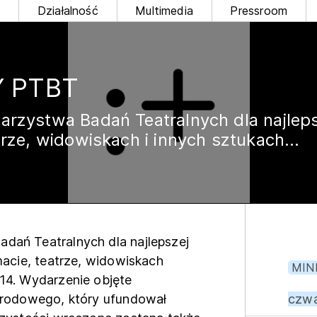
e
Działalność
Multimedia
Pressroom
 PTBT
rzystwa Badań Teatralnych dla najlepsz
rze, widowiskach i innych sztukach...
dań Teatralnych dla najlepszej
macie, teatrze, widowiskach
MIN
14. Wydarzenie objęte
czwa
Narodowego, który ufundował