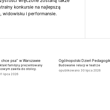
czystości wręczone zostaną także
ralny konkursie na najlepszą
, widowisku i performansie.
 chce psa” w Warszawie
Ogólnopolski Dzień Pedagogik
ktakl familijny prezentowany
Budowanie relacji w teatrze
kowym zawita do stolicy.
opublikowano 30 lipca 2026
1 lipca 2026