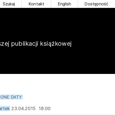
Szukaj
Kontakt
English
Dostępność
ej publikacji książkowej
IONE DATY
rtek
23.04.2015
18:00