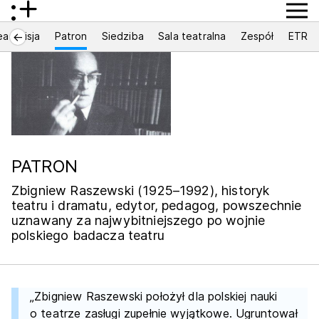
ea i misja
Patron
Siedziba
Sala teatralna
Zespół
ETR
←
PATRON
Zbigniew Raszewski (1925–1992), historyk
teatru i dramatu, edytor, pedagog, powszechnie
uznawany za najwybitniejszego po wojnie
polskiego badacza teatru
„Zbigniew Raszewski położył dla polskiej nauki
o teatrze zasługi zupełnie wyjątkowe. Ugruntował