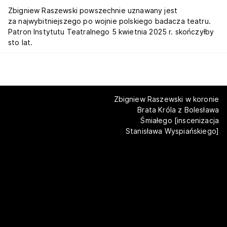
Zbigniew Raszewski powszechnie uznawany jest
za najwybitniejszego po wojnie polskiego badacza teatru.
Patron Instytutu Teatralnego 5 kwietnia 2025 r. skończyłby
sto lat.
Zbigniew Raszewski w koronie
Brata Króla z Bolesława
Śmiałego [inscenizacja
Stanisława Wyspiańskiego]