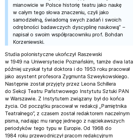
mianowicie w Polsce historię teatru jako naukę
w całym tego słowa znaczeniu, czyli jako
samodzielną, świadomą swych zadań i swoich
odrębności badawczych dyscyplinę naukową” –
napisał o swoim współpracowniku prof. Bohdan
Korzeniewski.
Studia polonistyczne ukończył Raszewski
w 1949 na Uniwersytecie Poznańskim, tamże dwa lata
później uzyskał tytuł doktora i do 1953 roku pracował
jako asystent profesora Zygmunta Szweykowskiego.
Następnie został przyjęty przez Leona Schillera
do Sekcji Teatru Państwowego Instytutu Sztuki PAN
w Warszawie. Z Instytutem związany był do końca
życia. Od początku pracował w redakcji „Pamiętnika
Teatralnego”, z czasem został redaktorem naczelnym
pisma, nadając mu rangę jednego z najciekawszych
periodyków tego typu w Europie. Od 1968 do
1984 roku przewodniczył pracom redakcyjnym