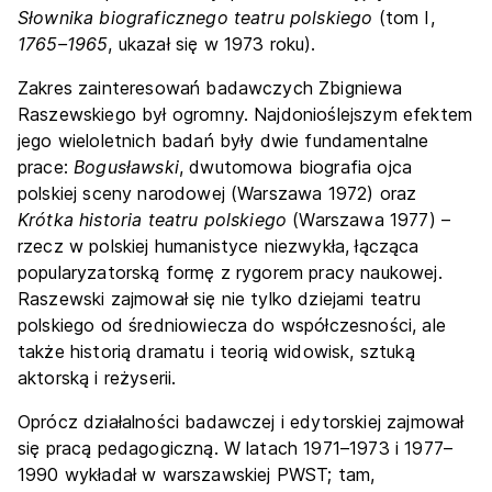
Słownika biograficznego teatru polskiego
(tom I,
1765–1965
, ukazał się w 1973 roku).
Zakres zainteresowań badawczych Zbigniewa
Raszewskiego był ogromny. Najdonioślejszym efektem
jego wieloletnich badań były dwie fundamentalne
prace:
Bogusławski
, dwutomowa biografia ojca
polskiej sceny narodowej (Warszawa 1972) oraz
Krótka historia teatru polskiego
(Warszawa 1977) –
rzecz w polskiej humanistyce niezwykła, łącząca
popularyzatorską formę z rygorem pracy naukowej.
Raszewski zajmował się nie tylko dziejami teatru
polskiego od średniowiecza do współczesności, ale
także historią dramatu i teorią widowisk, sztuką
aktorską i reżyserii.
Oprócz działalności badawczej i edytorskiej zajmował
się pracą pedagogiczną. W latach 1971–1973 i 1977–
1990 wykładał w warszawskiej PWST; tam,