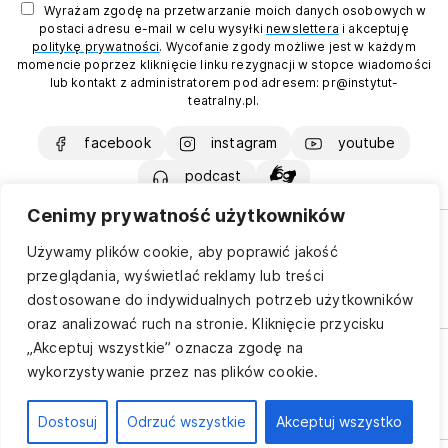
Wyrażam zgodę na przetwarzanie moich danych osobowych w
postaci adresu e-mail w celu wysyłki
newslettera
i akceptuję
politykę prywatności
. Wycofanie zgody możliwe jest w każdym
momencie poprzez kliknięcie linku rezygnacji w stopce wiadomości
lub kontakt z administratorem pod adresem: pr@instytut-
teatralny.pl.
facebook
instagram
youtube
podcast
Cenimy prywatność użytkowników
Instytut Teatralny
jest Narodową
Używamy plików cookie, aby poprawić jakość
Instytucją Kultury finansowaną
przeglądania, wyświetlać reklamy lub treści
ze środków budżetu Państwa
Dofinansowano ze środków
dostosowane do indywidualnych potrzeb użytkowników
Ministra Kultury i Dziedzictwa
Narodowego
oraz analizować ruch na stronie. Kliknięcie przycisku
Polityka prywatności
Copyright © 2025 by Instytut
„Akceptuj wszystkie” oznacza zgodę na
Deklaracja dostępności
Teatralny. Wszelkie prawa
wykorzystywanie przez nas plików cookie.
Kontakt
zastrzeżone
Dostosuj
Odrzuć wszystkie
Akceptuj wszystko