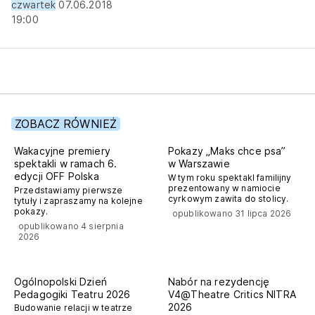
czwartek
07.06.2018
19:00
ZOBACZ RÓWNIEŻ
off polska
Wakacyjne premiery
Pokazy „Maks chce psa”
spektakli w ramach 6.
w Warszawie
edycji OFF Polska
W tym roku spektakl familijny
prezentowany w namiocie
Przedstawiamy pierwsze
cyrkowym zawita do stolicy.
tytuły i zapraszamy na kolejne
pokazy.
opublikowano 31 lipca 2026
opublikowano 4 sierpnia
2026
nitra
Ogólnopolski Dzień
Nabór na rezydencję
Pedagogiki Teatru 2026
V4@Theatre Critics NITRA
2026
Budowanie relacji w teatrze