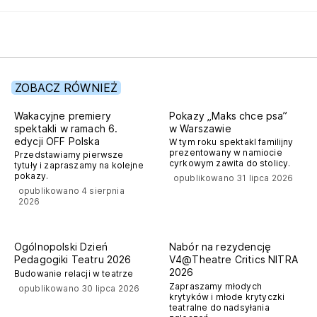
ZOBACZ RÓWNIEŻ
off polska
Wakacyjne premiery
Pokazy „Maks chce psa”
spektakli w ramach 6.
w Warszawie
edycji OFF Polska
W tym roku spektakl familijny
prezentowany w namiocie
Przedstawiamy pierwsze
cyrkowym zawita do stolicy.
tytuły i zapraszamy na kolejne
pokazy.
opublikowano 31 lipca 2026
opublikowano 4 sierpnia
2026
nitra
Ogólnopolski Dzień
Nabór na rezydencję
Pedagogiki Teatru 2026
V4@Theatre Critics NITRA
2026
Budowanie relacji w teatrze
Zapraszamy młodych
opublikowano 30 lipca 2026
krytyków i młode krytyczki
teatralne do nadsyłania