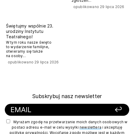
zgłoszeń...
opublikowano 29 lipca 2026
komunikaty prasowe
Świętujmy wspólnie 23.
urodziny Instytutu
Teatralnego!
W tym roku nasze święto
to wydarzenie familijne,
otwieramy się także
na osoby...
opublikowano 29 lipca 2026
Subskrybuj nasz newsletter
Wyrażam zgodę na przetwarzanie moich danych osobowych w
postaci adresu e-mail w celu wysyłki
newslettera
i akceptuję
politykę prywatności
. Wycofanie zgody możliwe jest w każdym