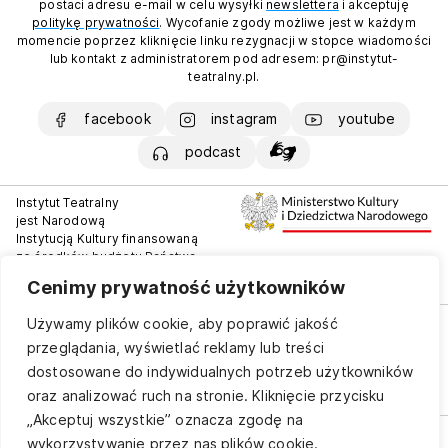
postaci adresu e-mail w celu wysyłki
newslettera
i akceptuję
politykę prywatności
. Wycofanie zgody możliwe jest w każdym
momencie poprzez kliknięcie linku rezygnacji w stopce wiadomości
lub kontakt z administratorem pod adresem: pr@instytut-
teatralny.pl.
facebook
instagram
youtube
podcast
Instytut Teatralny
jest Narodową
Instytucją Kultury finansowaną
ze środków budżetu Państwa
Dofinansowano ze środków
Ministra Kultury i Dziedzictwa
Cenimy prywatność użytkowników
Narodowego
Polityka prywatności
Copyright © 2025 by Instytut
Używamy plików cookie, aby poprawić jakość
Deklaracja dostępności
Teatralny. Wszelkie prawa
przeglądania, wyświetlać reklamy lub treści
Kontakt
zastrzeżone
dostosowane do indywidualnych potrzeb użytkowników
oraz analizować ruch na stronie. Kliknięcie przycisku
„Akceptuj wszystkie” oznacza zgodę na
wykorzystywanie przez nas plików cookie.