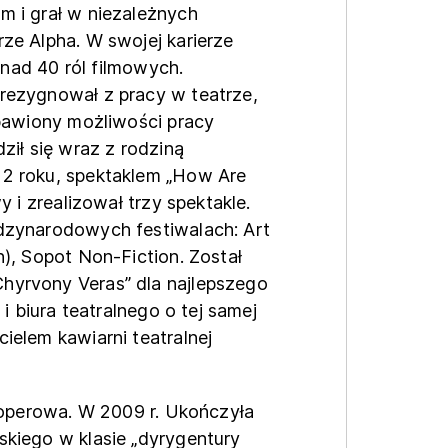
 i grał w niezależnych
ze Alpha. W swojej karierze
onad 40 ról filmowych.
rezygnował z pracy w teatrze,
zbawiony możliwości pracy
ził się wraz z rodziną
2 roku, spektaklem „How Are
 i zrealizował trzy spektakle.
dzynarodowych festiwalach: Art
), Sopot Non-Fiction. Został
yrvony Veras” dla najlepszego
i biura teatralnego o tej samej
ielem kawiarni teatralnej
a operowa. W 2009 r. Ukończyła
kiego w klasie „dyrygentury