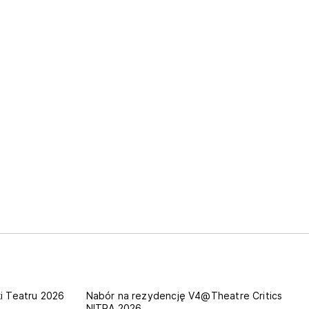
nitra
i Teatru 2026
Nabór na rezydencję V4@Theatre Critics
NITRA 2026