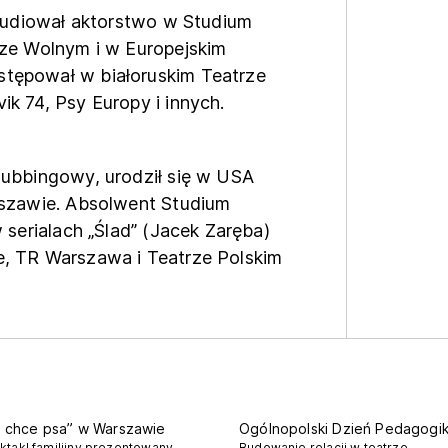
studiował aktorstwo w Studium
rze Wolnym i w Europejskim
tępował w białoruskim Teatrze
k 74, Psy Europy i innych.
 dubbingowy, urodził się w USA
rszawie. Absolwent Studium
 serialach „Ślad” (Jacek Zaręba)
e, TR Warszawa i Teatrze Polskim
 chce psa” w Warszawie
Ogólnopolski Dzień Pedagogik
ktakl familijny prezentowany
Budowanie relacji w teatrze