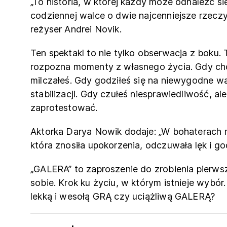
„To historia, w której każdy może odnaleźć s
codziennej walce o dwie najcenniejsze rzecz
reżyser Andrei Novik.
Ten spektakl to nie tylko obserwacja z boku. 
rozpozna momenty z własnego życia. Gdy chc
milczałeś. Gdy godziłeś się na niewygodne w
stabilizacji. Gdy czułeś niesprawiedliwość, al
zaprotestować.
Aktorka Darya Nowik dodaje: „W bohaterach 
która znosiła upokorzenia, odczuwała lęk i go
„GALERA” to zaproszenie do zrobienia pierw
sobie. Krok ku życiu, w którym istnieje wybór.
lekką i wesołą GRĄ czy uciążliwą GALERĄ?