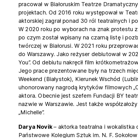
pracował w Białoruskim Teatrze Dramatycznym
projektach. Od 2016 roku występował w Teatr
aktorskiej zagrał ponad 30 ról teatralnych i p
W 2020 roku po wyborach na znak protestu z
po czym został wpisany na czarną listę i po
twórczej w Białorusi. W 2021 roku przeprowad
do Warszawy. Jako reżyser debiutował w 202
You”. Od debiutu nakręcił film krótkometrażowy
Jego prace prezentowane były na trzech mię
Weekend (Białystok), Kierunek Wschód (Lublin
uhonorowany nagrodą krytyków filmowych „Ch
aktora. Obecnie jest szefem Fundacji BY teatr 
nazwie w Warszawie. Jest także współzałożyc
„Michelle”.
Darya Novik
– aktorka teatralna i wokalistk
Państwowe Kolegium Sztuk im. N. F. Sokołows