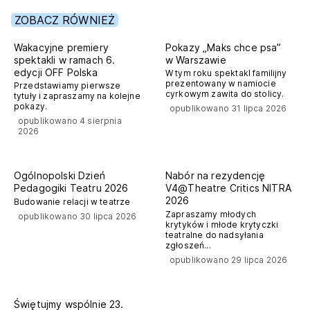
ZOBACZ RÓWNIEŻ
off polska
Wakacyjne premiery
Pokazy „Maks chce psa”
spektakli w ramach 6.
w Warszawie
edycji OFF Polska
W tym roku spektakl familijny
prezentowany w namiocie
Przedstawiamy pierwsze
cyrkowym zawita do stolicy.
tytuły i zapraszamy na kolejne
pokazy.
opublikowano 31 lipca 2026
opublikowano 4 sierpnia
2026
nitra
Ogólnopolski Dzień
Nabór na rezydencję
Pedagogiki Teatru 2026
V4@Theatre Critics NITRA
2026
Budowanie relacji w teatrze
Zapraszamy młodych
opublikowano 30 lipca 2026
krytyków i młode krytyczki
teatralne do nadsyłania
zgłoszeń...
opublikowano 29 lipca 2026
komunikaty prasowe
Świętujmy wspólnie 23.