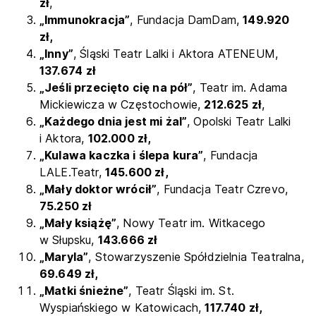
zł
,
„Immunokracja”
, Fundacja DamDam,
149.920
zł,
„Inny”
, Śląski Teatr Lalki i Aktora ATENEUM,
137.674
zł
„Jeśli przecięto cię na pół”
, Teatr im. Adama
Mickiewicza w Częstochowie,
212.625 zł
,
„Każdego dnia jest mi żal”
, Opolski Teatr Lalki
i Aktora,
102.000 zł,
„Kulawa kaczka i ślepa kura”
, Fundacja
LALE.Teatr,
145.600 zł,
„Mały doktor wrócił”
, Fundacja Teatr Czrevo,
75.250 zł
„Mały książę”
, Nowy Teatr im. Witkacego
w Słupsku,
143.666 zł
„Maryla”
, Stowarzyszenie Spółdzielnia Teatralna,
69.649 zł,
„Matki śnieżne”
, Teatr Śląski im. St.
Wyspiańskiego w Katowicach,
117.740 zł,