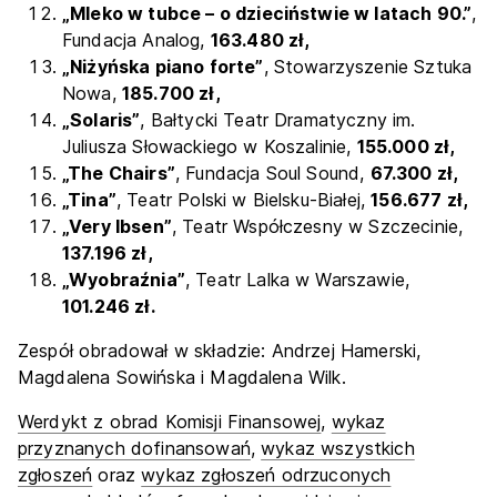
„Mleko w tubce – o dzieciństwie w latach 90.”
,
Fundacja Analog,
163.480 zł,
„Niżyńska piano forte”
, Stowarzyszenie Sztuka
Nowa,
185.700 zł,
„Solaris”
, Bałtycki Teatr Dramatyczny im.
Juliusza Słowackiego w Koszalinie,
155.000 zł,
„The Chairs”
, Fundacja Soul Sound,
67.300 zł,
„Tina”
, Teatr Polski w Bielsku-Białej,
156.677 zł,
„Very Ibsen”
, Teatr Współczesny w Szczecinie,
137.196 zł,
„Wyobraźnia”
, Teatr Lalka w Warszawie,
101.246 zł.
Zespół obradował w składzie: Andrzej Hamerski,
Magdalena Sowińska i Magdalena Wilk.
Werdykt z obrad Komisji Finansowej
,
wykaz
przyznanych dofinansowań
,
wykaz wszystkich
zgłoszeń
oraz
wykaz zgłoszeń odrzuconych