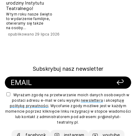
urodziny Instytutu
Teatralnego!
W tym roku nasze święto
to wydarzenie familijne,
otwieramy się także
na osoby...
opublikowano 29 lipca 2026
Subskrybuj nasz newsletter
Wyrażam zgodę na przetwarzanie moich danych osobowych w
postaci adresu e-mail w celu wysyłki
newslettera
i akceptuję
politykę prywatności
. Wycofanie zgody możliwe jest w każdym
momencie poprzez kliknięcie linku rezygnacji w stopce wiadomości
lub kontakt z administratorem pod adresem: pr@instytut-
teatralny.pl.
facebook
instagram
youtube